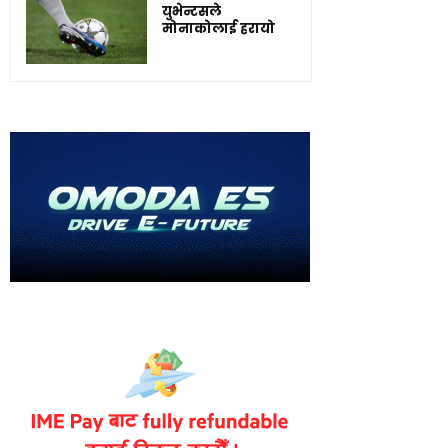
युभेन्टसले
मोनाकोलाई हरायो