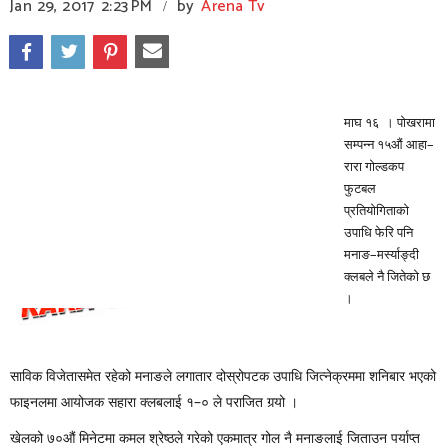
Jan 29, 2017
2:23 PM
by
Arena Tv
/
माघ १६ । पोखरामा
सम्पन्न १५औं आहा–
रारा गोल्डकप
फुटबल
प्रतियोगिताको
उपाधि फेरि पनि
मनाङ–मर्स्याङ्दी
क्लबले नै जितेको छ
।
साविक विजेतासमेत रहेको मनाङले लगातार दोस्रोपटक उपाधि जित्नेक्रममा शनिबार भएको
फाइनलमा आयोजक सहारा क्लबलाई १–० ले पराजित गर्‍यो ।
खेलको ७०औं मिनेटमा कमल श्रेष्ठले गरेको एकमात्र गोल नै मनाङलाई जिताउन पर्याप्त