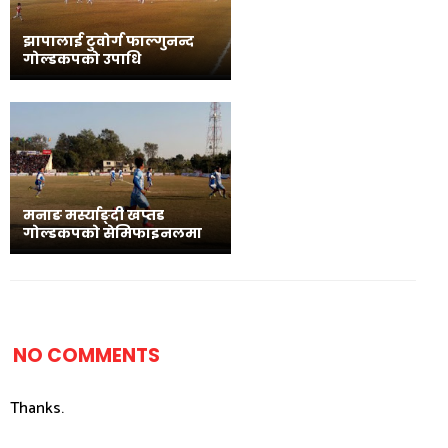
झापालाई टुवोर्ग फाल्गुनन्द
गोल्डकपको उपाधि
मनाङ मर्स्याङ्दी खप्तड
गोल्डकपको सेमिफाइनलमा
NO COMMENTS
Thanks.