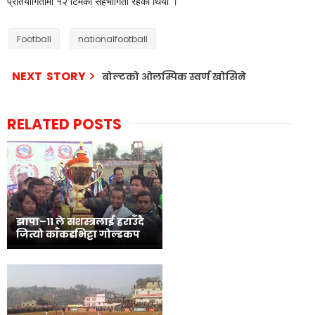
प्रतियोगितामा १२ टिमको सहभागिता रहेको थियो ।
Football
nationalfootball
NEXT STORY
बोल्टको ओलम्पिक स्वर्ण खोसिने
RELATED POSTS
झापा–११ ले सशस्त्रलाई हराउँदै
जित्यो काँकडभिट्टा गोल्डकप