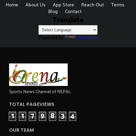
Home
About Us
App Store
Reach Out
Terms
Blog
Contact
Translate
Powered by
Translate
Sports News Channel of NEPAL.
TOTAL PAGEVIEWS
1
1
7
9
8
3
4
OUR TEAM