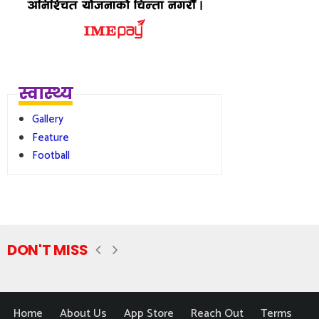
स्वास्थ्य
Gallery
Feature
Football
DON'T MISS
Home
About Us
App Store
Reach Out
Terms