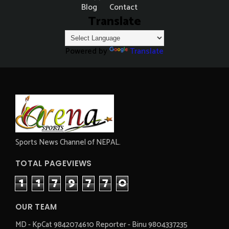
Blog
Contact
Translate
Powered by
Translate
Sports News Channel of NEPAL.
TOTAL PAGEVIEWS
1
1
7
9
7
7
0
OUR TEAM
MD - KpCat 9842074610 Reporter - Binu 9804337235