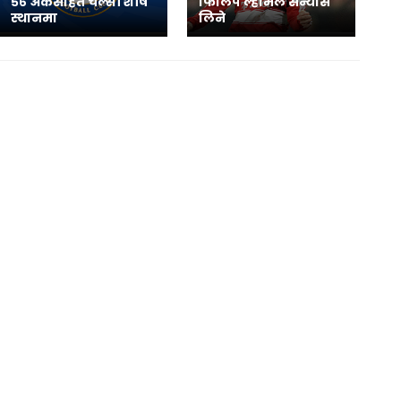
५६ अंकसहित चेल्सी शीर्ष
फिलिप ल्हामले संन्यास
स्थानमा
लिने