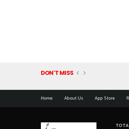
DON'T MISS
Home
About Us
App Store
R
TOTA