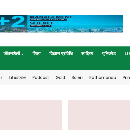
जीवनशैली
शिक्षा
विज्ञान प्रविधि
साहित्य
युनिकोड
LI
ts
Lifestyle
Podcast
Gold
Balen
Kathamandu
Pri