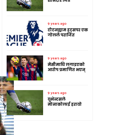
शानदार जित
9 years ago
टोटनह्याम हट्सपर एक
गोलले पराजित
9 years ago
मेसीमाथि लगाइएको
आरोप प्रमाणित भएन्
9 years ago
युभेन्टसले
मोनाकोलाई हरायो