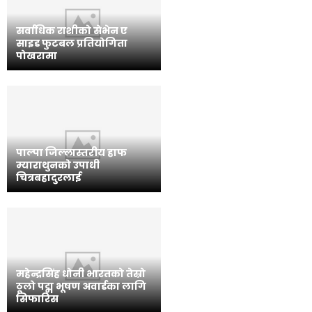
सर्वाधिक राशीको सेभेन ए
साइड फुटबल प्रतियोगिता
पोखरामा
पाल्पा जिल्लास्तरीय हाफ
म्याराथुनको उपाधी
चित्रबहादुरलाई
महेन्द्रसिंह धोनी भारतको तेस्रो
ठूलो पद्म भूषण अवार्डका लागि
सिफारिस