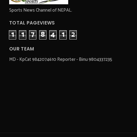
Sports News Channel of NEPAL.
TOTAL PAGEVIEWS
1
1
7
8
4
1
2
OUR TEAM
MD - KpCat 9842074610 Reporter - Binu 9804337235