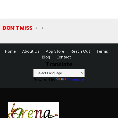
DON'T MISS
Home
About Us
App Store
Reach Out
Terms
Blog
Contact
Translate
Powered by
Translate