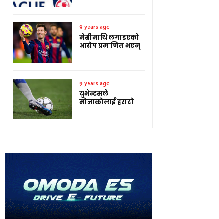
9 years ago
मेसीमाथि लगाइएको
आरोप प्रमाणित भएन्
9 years ago
युभेन्टसले
मोनाकोलाई हरायो