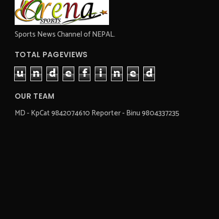
Sports News Channel of NEPAL.
TOTAL PAGEVIEWS
u
n
d
e
f
i
n
e
d
OUR TEAM
MD - KpCat 9842074610 Reporter - Binu 9804337235