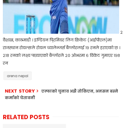
२
वैशाख, काठमाडौं । इण्डियन पि्रमियर लिग क्रिकेट (आईपीएल)मा
राजस्थान रोयल्सले रोयल च्यालेन्जर्स बैंग्लोरलाई १९ रनले हराएको छ ।
२१८ रनको लक्ष्य पछ्याएको बैंग्लोरले २० ओभरमा ६ विकेट गुमाएर १९८
रन
arena nepal
NEXT STORY
एन्फाको चुनाव अझै तोकिएन, अनसन बस्ने
कर्माको चेतावनी
RELATED POSTS