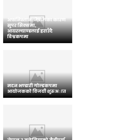
अफनिस्तानः नेपालका कारण
सुपर सिक्समा,
आयरल्याण्डलाई हराउँदै
विश्वकपमा
मदन भण्डारी गोल्डकपमा
आयोजकको विजयी शुरुअात
नेपाल र मलेसियाको मैत्रीपूर्ण