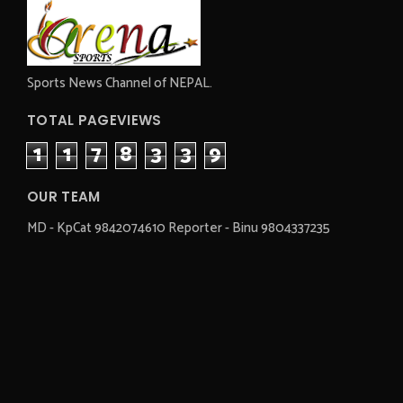
Sports News Channel of NEPAL.
TOTAL PAGEVIEWS
1
1
7
8
3
3
9
OUR TEAM
MD - KpCat 9842074610 Reporter - Binu 9804337235