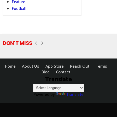
Feature
Football
DON'T MISS
Home
About Us
App Store
Reach Out
Terms
Blog
Contact
Translate
Powered by
Translate