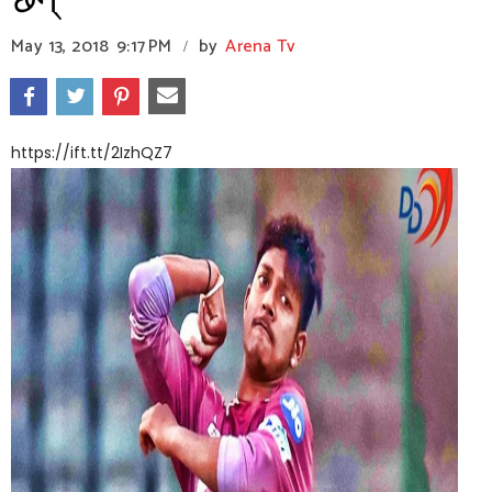
छन्
May 13, 2018
9:17 PM
by
Arena Tv
/
https://ift.tt/2IzhQZ7