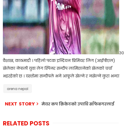
३०
वैशाख, काठमाडौं । पहिलो पटक इन्डियन प्रिमियर लिग (आईपीएल)
खेलेका नेपाली युवा लेग स्पिनर सन्दीप लामिछानेको खेलको चर्चा
भइरहेको छ । यस्तोमा सन्दीपले भने आफूले खेल्ने र नखेल्ने कुरा भन्दा
arena nepal
NEXT STORY
मेयर कप क्रिकेटको उपाधि साँफेबगरलाई
RELATED POSTS