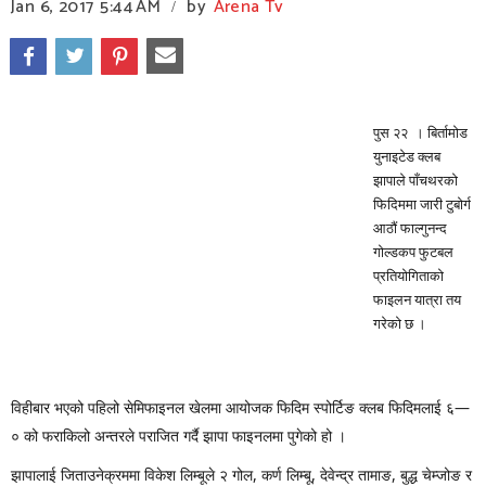
Jan 6, 2017
5:44 AM
by
Arena Tv
/
पुस २२ । बिर्तामोड
युनाइटेड क्लब
झापाले पाँचथरको
फिदिममा जारी टुबोर्ग
आठौं फाल्गुनन्द
गोल्डकप फुटबल
प्रतियोगिताको
फाइलन यात्रा तय
गरेको छ ।
विहीबार भएको पहिलो सेमिफाइनल खेलमा आयोजक फिदिम स्पोर्टिङ क्लब फिदिमलाई ६—
० को फराकिलो अन्तरले पराजित गर्दै झापा फाइनलमा पुगेको हो ।
झापालाई जिताउनेक्रममा विकेश लिम्बूले २ गोल, कर्ण लिम्बू, देवेन्द्र तामाङ, बुद्ध चेम्जोङ र