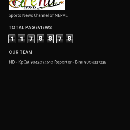
Sports News Channel of NEPAL.
TOTAL PAGEVIEWS
1
1
7
8
8
7
8
OUR TEAM
MD - KpCat 9842074610 Reporter - Binu 9804337235