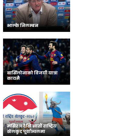
भाल्के निलम्बन
बार्सिलोनाको विजयी यात्रा
कायमै
मंसिर ११ देखि सातौं राष्ट्रिय
खेलकुद पूर्वाञ्चलमा