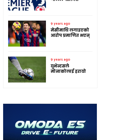
9 years ago
मेसीमाथि लगाइएको
आरोप प्रमाणित भएन्
9 years ago
युभेन्टसले
मोनाकोलाई हरायो