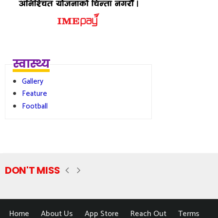
स्वास्थ्य
Gallery
Feature
Football
DON'T MISS
Home
About Us
App Store
Reach Out
Terms