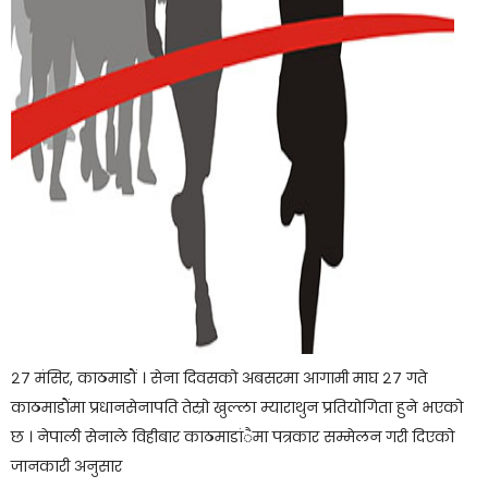
२७ मंसिर, काठमाडौं । सेना दिवसको अबसरमा आगामी माघ २७ गते
काठमाडाैंमा प्रधानसेनापति तेस्रो खुल्ला म्याराथुन प्रतियोगिता हुने भएको
छ । नेपाली सेनाले विहीबार काठमाडांैमा पत्रकार सम्मेलन गरी दिएको
जानकारी अनुसार