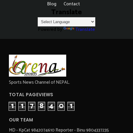
Blog
Contact
Translate
Powered by
Translate
Sports News Channel of NEPAL.
TOTAL PAGEVIEWS
1
1
7
8
4
0
1
OUR TEAM
MD - KpCat 9842074610 Reporter - Binu 9804337235