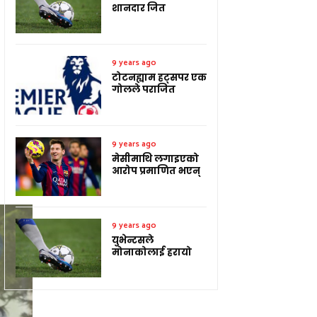
शानदार जित
9 years ago
टोटनह्याम हट्सपर एक
गोलले पराजित
9 years ago
मेसीमाथि लगाइएको
आरोप प्रमाणित भएन्
9 years ago
युभेन्टसले
मोनाकोलाई हरायो