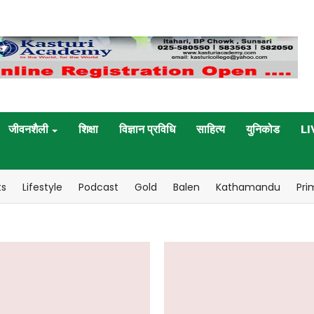
जीवनशैली
शिक्षा
विज्ञान प्रविधि
साहित्य
युनिकोड
LI
ts
Lifestyle
Podcast
Gold
Balen
Kathamandu
Pri