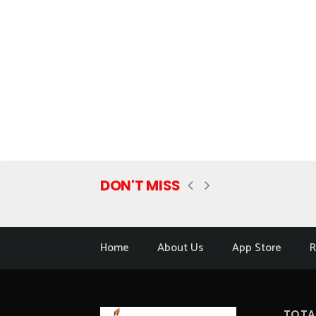
DON'T MISS
Home
About Us
App Store
R
TOTA