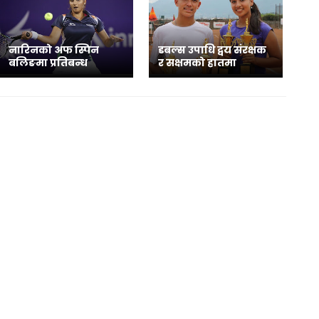
नारिनको अफ स्पिन
डबल्स उपाधि द्वय संरक्षक
बलिङमा प्रतिबन्ध
र सक्षमको हातमा