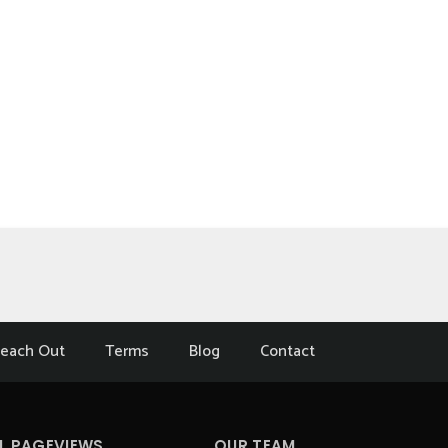
each Out
Terms
Blog
Contact
L PAGEVIEWS
OUR TEAM