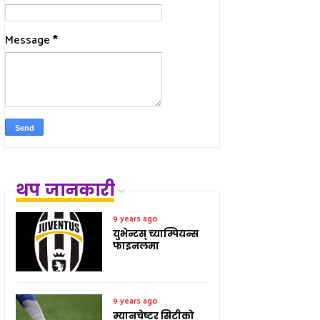
Message
*
थप जानकारी
9 years ago
युभेन्टस् च्याम्पियन्स
फाइनलमा
9 years ago
म्यानचेष्टर सिटीको