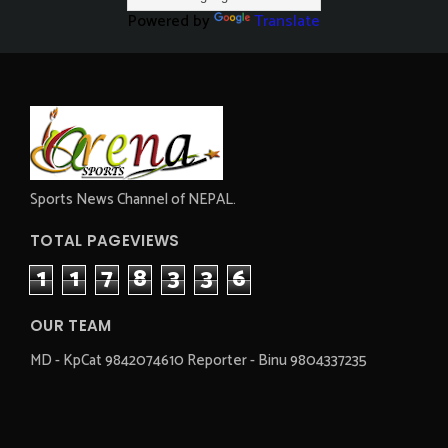
Powered by
Translate
Sports News Channel of NEPAL.
TOTAL PAGEVIEWS
1
1
7
8
3
3
6
OUR TEAM
MD - KpCat 9842074610 Reporter - Binu 9804337235