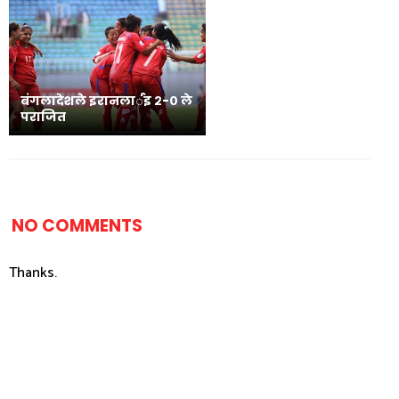
बंगलादेशले इरानलार्इ २-० ले
पराजित
NO COMMENTS
Thanks.