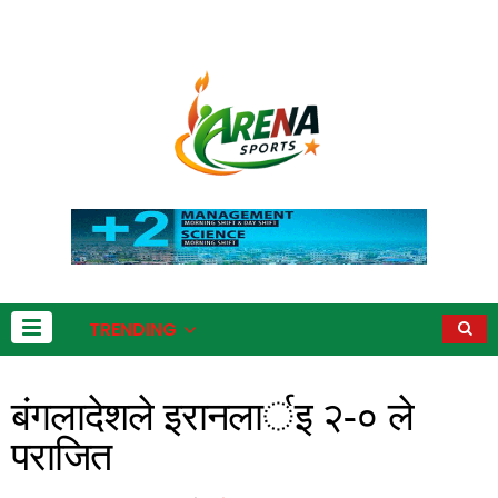
TRENDING
बंगलादेशले इरानलार्इ २-० ले
पराजित