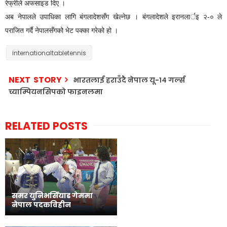
रेफ्रीले अफसाइड दिए ।
अब नेपालले उपाधिका लागि बंगलादेशसँग खेल्नेछ । बंगलादेशले इरानलार्इ २-० ले
पराजित गर्दै नेपालसँगको भेट पक्का गरेको हो ।
internationaltabletennis
NEXT STORY
भारतलाई हराउँदै नेपाल यू-१४ गर्ल्स
च्याम्पियनसिपको फाइनलमा
RELATED POSTS
समर युनिभर्सियाड गेममा
नेपाल पदकविहीन