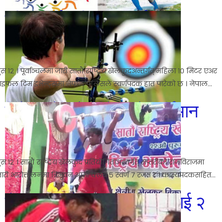
पुलिसलाई सुटिङमा स्वर्ण
No comments
5:29 AM
ुस १२ । पूर्वाञ्चलमा जारी सातौं राष्ट्रिय खेलकुदअन्तर्गत् महिला १० मिटर एअर
ाइफल टिम इभेन्ट्समा नेपाल पुलिसले स्वर्णपदक हात पारेको छ । नेपाल...
दिनेश श्रेष्ठले जिते नयाँ कीर्तिमान
No comments
5:28 AM
ुस १२ । सातौं राष्ट्रिय खेलकुद प्रतियोगिताअन्तर्गत् सप्तरीको राजविराजमा
ारी भारोत्तोलनमा त्रिभुवन आर्मी क्लब ५ स्वर्ण ७ रजत र १ कास्यपदकसहित...
सेपाकताक्रोमा पश्चिमाञ्चललाई २
स्वर्ण