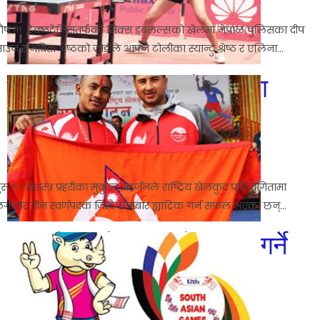
5:20 AM
ौष ११। टेबलटेनिसतर्फको मिक्स डबलल्सको खेलमा नेपाल पुलिसका दीप
ाउन र नविता श्रेष्ठको जोडीले आफ्नै टोलीका स्यान्टु श्रेष्ठ र एलिना...
मुकुन्द्रद्वारा राष्ट्रिय खेलकुदमा
ह्याट्रिक
No comments
5:16 AM
ुस ११ । सशस्त्र प्रहरीका मुकुन्द्र महर्जनले राष्ट्रिय खेलकुद प्रतियोगितामा
गातार तीन स्वर्णपदक जित्दै सोमबार ह्याट्रिक गर्न सफल भएका छन्...
आज नेपालले भुटानको सामना गर्ने
No comments
Dec 26, 2016
10:54 AM