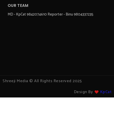
OUR TEAM
MD - KpCat 9842074610 Reporter - Binu 9804337235
Shreeji Media © All Rights Reserved 2025
Design By
KpCat