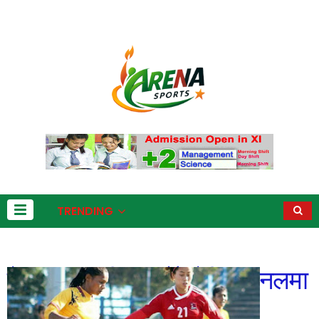
TRENDING
नेपाल अपराजित रहँदै सेमिफाइनलमा
No comments