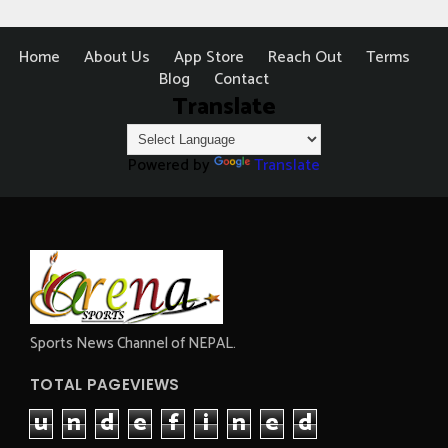
Home
About Us
App Store
Reach Out
Terms
Blog
Contact
Translate
Powered by
Translate
Sports News Channel of NEPAL.
TOTAL PAGEVIEWS
u
n
d
e
f
i
n
e
d