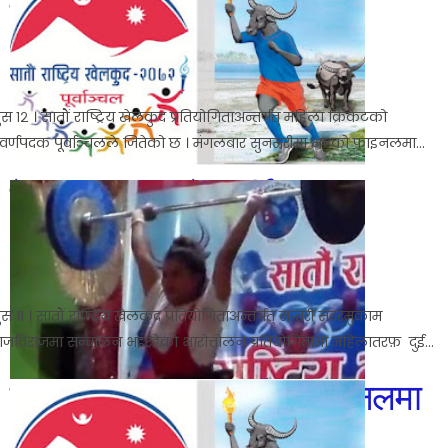
बाजी मार्‍यो
No comments
5:14 AM
ुस १२ । सातौं राष्ट्रिय खेलकुद प्रतियोगिताअन्तर्गत् महिला क्रिकेटको
्वर्णपदक पूर्वाञ्चलले जितेको छ । मंगलबार सुनसरीमा भएको फाइनलमा...
देवी र कमला बने कीर्तिमान
No comments
Dec 27, 2016
5:31 AM
ुस ११ । सातौं राष्ट्रिय खेलकुद प्रतियोगिताअन्तर्गत् सप्तरी सदरमुकाम
ाजविराजमा सन्चालन भइरहेको भारोत्तोलन प्रतियोगितामा महिलातरफ़ दुई...
पुलिस र मध्यमाञ्चल सेमिफाइनलमा
No comments