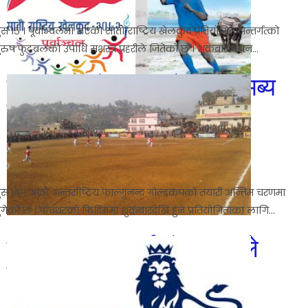
5:07 AM
ुस १५ । पूर्वाञ्चलमा भएको सातौं राष्ट्रिय खेलकुद प्रतियोगिताअन्तर्गत्को
ुरुष फुटबलको उपाधि सशस्त्र प्रहरीले जितेको छ । शुक्रबार धरान...
फाल्गुनन्द गोल्डकपको तयारी भब्य
हुदै
No comments
Dec 30, 2016
5:22 AM
ुस १४ । आठौं अन्तर्राष्ट्रिय फाल्गुनन्द गोल्डकपको तयारी अन्तिम चरणमा
ुगेको छ । पाँचथरको फिदिममा शुक्रबारदेखि हुने प्रतियोगिताका लागि...
साउथह्याम्पटनलाई टोटनह्यामले
हरायो
No comments